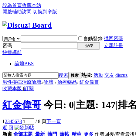
設為首頁
收藏本站
開啟輔助訪問
切換到窄版
找回密碼
自動登錄
密碼
立即註冊
登錄
快捷導航
論壇
BBS
搜索
熱搜:
活動
交友
discuz
搜索
男性疾病治療論壇
»
論壇
›
治療藥品
›
紅金偉哥
收藏本版
|
訂閱
紅金偉哥
今日:
0
|
主題:
147
|
排名
1
2
3
4
5
6
7
8
/ 8 頁
下一頁
返 回
新窗
全部主題
最新
熱門
熱帖
精華
更多
作者
回復/查看
最後