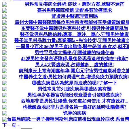
男科常見疾病全解析:症状 + 應對方案,就醫不迷茫
嘉兴男科醫院精選 适配各類診療需求
腎虚用中醫调理管用嗎
廣州大醫中醫醫院讓每位男性患者都能够享受優質診療
东莞醫圣堂中醫院男科專科技術,引领男性健康新風尚
醫圣堂男科品牌信赖:專業、專注、專心,守護男性健康
醫圣堂男科品牌力量:專業團队+先進技術,守護男性健康
一周最少百次!66岁男子查出肺痛,醫生怒道:多次劝,就不
男性罕見病大揭秘:守護健康的特殊使命
42岁男性突發言语障碍,最後發现是這種疾病在“作祟”
男人4大腎虚表現,占得越多、虚的越狠!
前列康云上青海湖嘉年华,開启元宇宙男性健康科普之
中醫养生之道:男性如何调理气血,增强免疫力预防疾病
哪些疾病是因為憋尿而造成的呢?了解一下
男性常見前列腺疾病與哪些因素有關
男性40岁各器官功能出現衰退會引發哪些疾病?
西地那非是男性壮陽藥,你知道如何使用,才有療效好...
枸橼酸西地那非片是排名第一最好的延時壮陽藥嗎?
诡异的疾病
台當局确認:一男子接種阿斯利康疫苗後出現血栓症状,系台灣首
下一頁 »