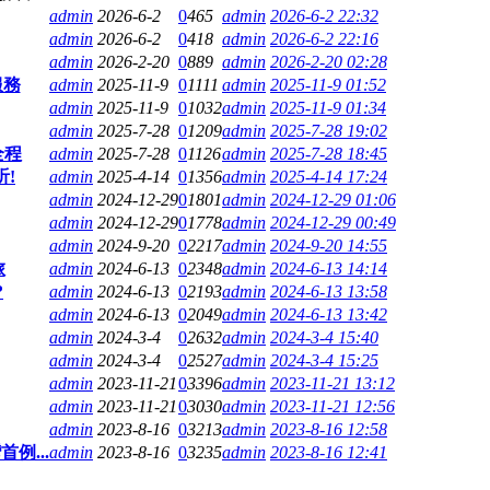
admin
2026-6-2
0
465
admin
2026-6-2 22:32
admin
2026-6-2
0
418
admin
2026-6-2 22:16
admin
2026-2-20
0
889
admin
2026-2-20 02:28
服務
admin
2025-11-9
0
1111
admin
2025-11-9 01:52
admin
2025-11-9
0
1032
admin
2025-11-9 01:34
admin
2025-7-28
0
1209
admin
2025-7-28 19:02
全程
admin
2025-7-28
0
1126
admin
2025-7-28 18:45
听!
admin
2025-4-14
0
1356
admin
2025-4-14 17:24
admin
2024-12-29
0
1801
admin
2024-12-29 01:06
admin
2024-12-29
0
1778
admin
2024-12-29 00:49
admin
2024-9-20
0
2217
admin
2024-9-20 14:55
旅
admin
2024-6-13
0
2348
admin
2024-6-13 14:14
?
admin
2024-6-13
0
2193
admin
2024-6-13 13:58
admin
2024-6-13
0
2049
admin
2024-6-13 13:42
admin
2024-3-4
0
2632
admin
2024-3-4 15:40
admin
2024-3-4
0
2527
admin
2024-3-4 15:25
admin
2023-11-21
0
3396
admin
2023-11-21 13:12
admin
2023-11-21
0
3030
admin
2023-11-21 12:56
admin
2023-8-16
0
3213
admin
2023-8-16 12:58
例...
admin
2023-8-16
0
3235
admin
2023-8-16 12:41