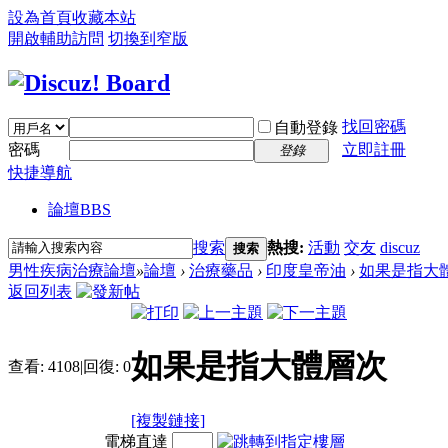
設為首頁
收藏本站
開啟輔助訪問
切換到窄版
找回密碼
自動登錄
密碼
立即註冊
登錄
快捷導航
論壇
BBS
搜索
熱搜:
活動
交友
discuz
搜索
男性疾病治療論壇
»
論壇
›
治療藥品
›
印度皇帝油
›
如果是指大
返回列表
如果是指大體層次
查看:
4108
|
回復:
0
[複製鏈接]
電梯直達