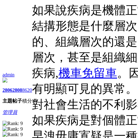
如果說疾病是機體正
結搆形態是什麼層次
的、組織層次的還是
層次，甚至是組織細
疾病,
機車免留車
。
admin
有明顯可見的異常。
2806
2808
8620
對社會生活的不利影
主題
帖子
積分
管理員
如果疾病是對個體正
早洩毋庸寘疑是一種