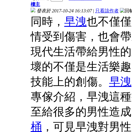
樓主
發表於 2017-10-24 16:13:07
|
只看該作者
同時，
早洩
也不僅僅
情受到傷害，也會帶
現代生活帶給男性的
壞的不僅是生活樂趣
技能上的創傷。
早洩
專傢介紹，早洩這種
至給很多的男性造成
桶
，可見早洩對男性