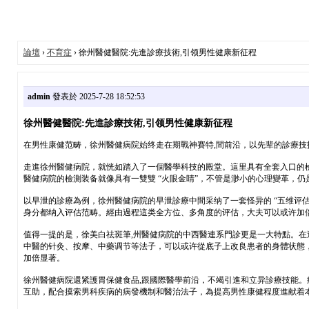
論壇
›
不育症
› 徐州醫健醫院:先進診療技術,引领男性健康新征程
admin
發表於 2025-7-28 18:52:53
徐州醫健醫院:先進診療技術,引领男性健康新征程
在男性康健范畴，徐州醫健病院始终走在期戰神賽特,間前沿，以先辈的診療技
走進徐州醫健病院，就恍如踏入了一個醫學科技的殿堂。這里具有全套入口的檢
醫健病院的檢測装备就像具有一雙雙 “火眼金睛”，不管是渺小的心理變革，
以早泄的診療為例，徐州醫健病院的早泄診療中間采纳了一套怪异的 “五维评
身分都纳入评估范畴。經由過程這类全方位、多角度的评估，大夫可以或许加
值得一提的是，徐美白祛斑筆,州醫健病院的中西醫連系門診更是一大特點。在
中醫的针灸、按摩、中藥调节等法子，可以或许從底子上改良患者的身體状態
加倍显著。
徐州醫健病院還紧護胃保健食品,跟國際醫學前沿，不竭引進和立异診療技能
互助，配合摸索男科疾病的病發機制和醫治法子，為提高男性康健程度進献着