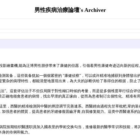
男性疾病治療論壇's Archiver
投影繪畫機,能為泛博男性朋侪带来了康健的但愿，引领着男性康健奇迹迈向新的征程
測装备，這些装备犹如一個個紧密的 “康健侦察”，可以或许精准地捕获到身體發出
仍是繁杂的病理特性，都能清楚地显現出来，為大夫的診断供给了靠得住的根据，防止
估法”。這套评估法子不但仅局限于對性糊口時候的考量，而是從多個维度举行综合评估
倍正确地领會患者的病情，找出早泄的真正缘由，從而為患者制订出個性化、精准有
這里，西醫的精准檢測與中醫的辨證调节完善連系。西醫經由過程先甘草枇杷,辈的
，加强患者的體質，提高患者的牙縫修復固齒牙膏,自我修复能力。這类中西醫連系的
。病院按期组织醫護职員加入國表里的學術交换勾当，進修最新的醫學常识和技能，将
本身的伶俐和氣力。