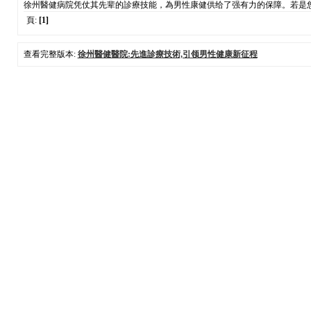
徐州醫健病院凭仗其先辈的診療技能，為男性康健供给了强有力的保障。若是
頁:
[1]
查看完整版本:
徐州醫健醫院:先進診療技術,引领男性健康新征程