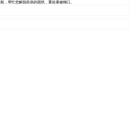
護航，帮忙您解脱疾病的困扰，重拾康健糊口。