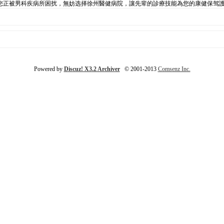
您正被男科疾病所困扰，無妨选择徐州醫健病院，讓先辈的診療技能為您的康健保驾
Powered by
Discuz! X3.2 Archiver
© 2001-2013
Comsenz Inc.