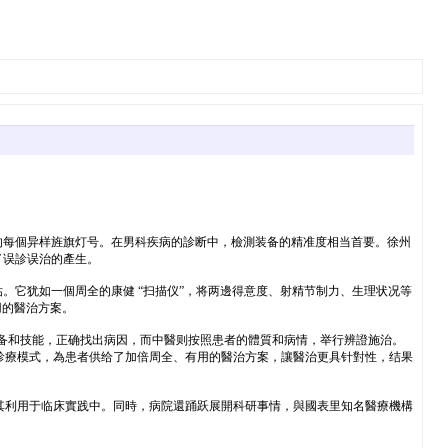
。
的每個异样旌旗灯号。在男科疾病的診断中，檢測装备的精准度相当首要。徐州
了误診误治的產生。
。它犹如一個周全的康健 “扫描仪”，将两邊得意度、射精节制力、生理状况等
用的醫治方案。
装备和技能，正确找出病因，而中醫则按照患者的體質和病情，举行辨證施治。
診療模式，為患者供给了加倍周全、有用的醫治方案，讓醫治更具针對性，结果
其利用于临床實践中。同時，病院還踊跃展開科研事情，與國表里知名醫療機構