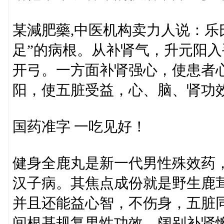
某減肥藥,中医机构卖力人说：乐
足”的病根。从补肾气，升元阳
开弓。一方面补肾强心，使患者
阳，使五脏受益，心、脑、肾功
国药准字 一吃见好！
健身全鹿丸是新一代男性殊效药
汉子病。其焦点成份就是野生鹿
并且还能益心智，不伤身，五脏
间根基规复男性功效，阔别补肾