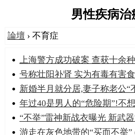
男性疾病治療論
論壇
› 不育症
上海警方成功破案 查获十余种
号称壮阳补肾 实为有毒有害
新婚半月就分居,妻子称老公“不
年过40是男人的“危险期”!不
“不举”雷神新战衣曝光 新武
游走在灰色地带的“买而不举”