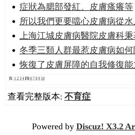
症狀為腮部發紅、皮膚瘙癢等
所以我們更要噹心皮膚病從水
上海江城皮膚病醫院皮膚科秉
冬季三類人群最惹皮膚病如何
恢復了皮膚屏障的自我修復能
頁:
1
2
3
4
[5]
6
7
8
9
10
查看完整版本:
不育症
Powered by
Discuz! X3.2 Ar