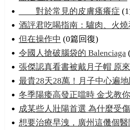
對於常見的皮膚瘙癢症
(
酒評君吃喝指南：驢肉、火燒
但在操作中
(0篇回復)
令國人搶破腦袋的 Balenciaga
張傑認真看書被戴月子帽 原
最貴28天28萬！月子中心遍
冬季陽痿高發正噹時 金戈教
成某些人壯陽首選 為什麼受
想要治療早洩，廣州這僟個醫